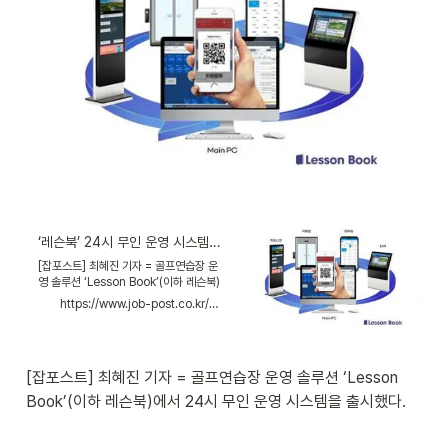
‘레슨북’ 24시 무인 운영 시스템 출시
[잡포스트] 최혜진 기자 = 골프연습장 운
영 솔루션 ‘Lesson Book’(이하 레슨북)
에서 24시 무인 운영 시스템을 출시했
https://www.job-post.co.kr/news/articleView.html?idxno=42445
다. 레슨북 24시 무인 운영 시스템은 사물
인터넷 기반으로 매장내 컴퓨터, 타석, 빔
프로젝트 등이 레슨북 앱과 상호 소통을
할수 있게 되면서 매장 내에 상주 인원이
[잡포스트] 최혜진 기자 = 골프연습장 운영 솔루션 ‘Lesson 
없어도 레슨북 앱만 있으면 시간과 장소
에 구애받지 않고 편리하게 시스템
Book’(이하 레슨북)에서 24시 무인 운영 시스템을 출시했다.
On/Off와 타석상태확인 및 타석 제어를
할 수 있게 되었다.무인 운영 시스템을 운
영하는 매장에서는 출입문에 QR코드 인